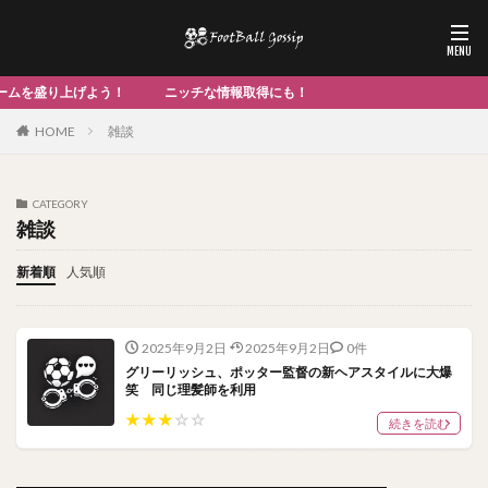
上げよう！ ニッチな情報取得にも！
HOME
雑談
CATEGORY
雑談
新着順
人気順
2025年9月2日
2025年9月2日
0件
グリーリッシュ、ポッター監督の新ヘアスタイルに大爆
笑 同じ理髪師を利用
★
★
★
☆
☆
続きを読む