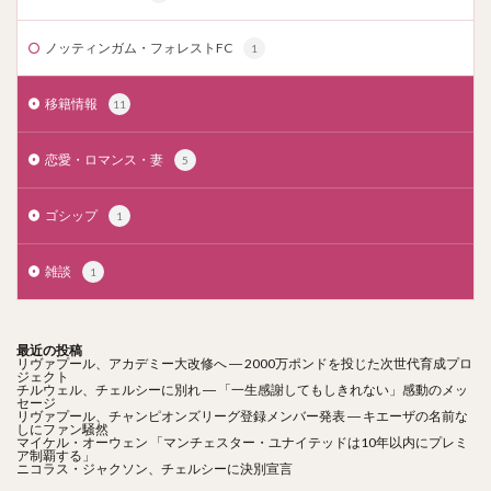
ノッティンガム・フォレストFC
1
移籍情報
11
恋愛・ロマンス・妻
5
ゴシップ
1
雑談
1
最近の投稿
リヴァプール、アカデミー大改修へ ― 2000万ポンドを投じた次世代育成プロ
ジェクト
チルウェル、チェルシーに別れ ― 「一生感謝してもしきれない」感動のメッ
セージ
リヴァプール、チャンピオンズリーグ登録メンバー発表 ― キエーザの名前な
しにファン騒然
マイケル・オーウェン 「マンチェスター・ユナイテッドは10年以内にプレミ
ア制覇する」
ニコラス・ジャクソン、チェルシーに決別宣言