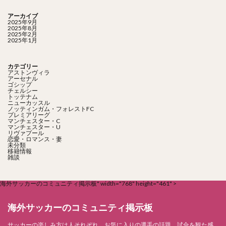
アーカイブ
2025年9月
2025年8月
2025年2月
2025年1月
カテゴリー
アストンヴィラ
アーセナル
ゴシップ
チェルシー
トッテナム
ニューカッスル
ノッティンガム・フォレストFC
プレミアリーグ
マンチェスター・C
マンチェスター・U
リヴァプール
恋愛・ロマンス・妻
未分類
移籍情報
雑談
海外サッカーのコミュニティ掲示板" width="768" height="461" >
海外サッカーのコミュニティ掲示板
サッカーの楽しみ方は人それぞれ。お気に入りの選手の話題、試合を観た感