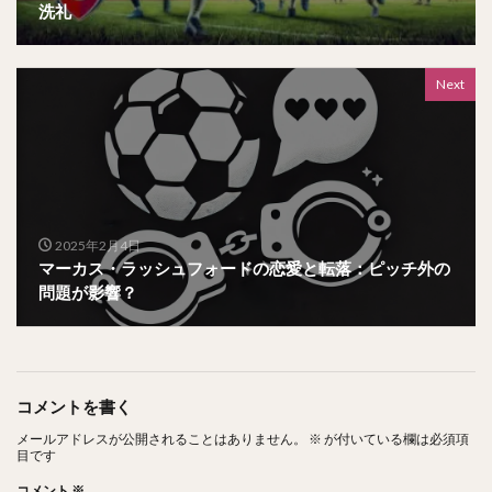
洗礼
Next
2025年2月4日
マーカス・ラッシュフォードの恋愛と転落：ピッチ外の
問題が影響？
コメントを書く
メールアドレスが公開されることはありません。
※
が付いている欄は必須項
目です
コメント
※