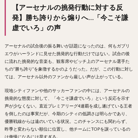
【アーセナルの挑発行動に対する反
発】勝ち誇りから煽りへ…「今こそ謙
虚でいろ」の声
アーセナルの試合後の振る舞いが話題になったのは、何もガブリ
エウがハーランドに見せた挑発的な行動だけではない。試合の後
に流れた挑発的な音楽も、観客席やピッチ上のアーセナル選手た
ちの“勝ち誇り”を象徴するかのようだった。だが、この行動に対し
ては、アーセナル以外のファンから厳しい声が上がっている。
現地シティファンや他のサッカーファンの中には、アーセナルの
挑発的な態度に対して、「今こそ謙虚でいろ」という反応を示す
声が少なくない。直近プレミアリーグ4連覇を成し遂げている王者
を倒したのは事実だが、今期のシティの低調さは明らかであり、
優勝戦線からは遠のいている状況。このチャンスにも関わらず、
昨季と変わらない順位に位置し、他チームにTOPを譲っているの
は傲慢になるには早すぎる。