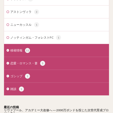
アストンヴィラ
3
ニューカッスル
1
ノッティンガム・フォレストFC
1
移籍情報
11
恋愛・ロマンス・妻
5
ゴシップ
1
雑談
1
最近の投稿
リヴァプール、アカデミー大改修へ ― 2000万ポンドを投じた次世代育成プロ