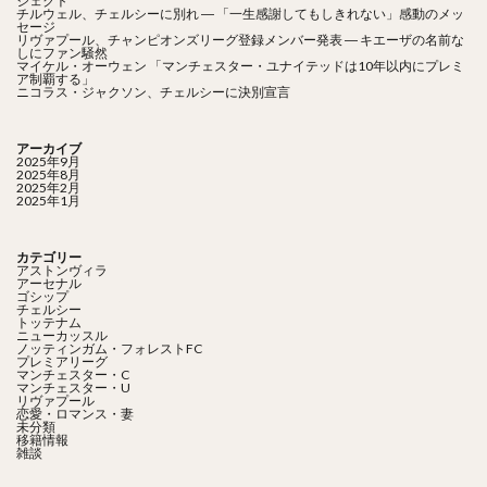
ジェクト
チルウェル、チェルシーに別れ ― 「一生感謝してもしきれない」感動のメッ
セージ
リヴァプール、チャンピオンズリーグ登録メンバー発表 ― キエーザの名前な
しにファン騒然
マイケル・オーウェン 「マンチェスター・ユナイテッドは10年以内にプレミ
ア制覇する」
ニコラス・ジャクソン、チェルシーに決別宣言
アーカイブ
2025年9月
2025年8月
2025年2月
2025年1月
カテゴリー
アストンヴィラ
アーセナル
ゴシップ
チェルシー
トッテナム
ニューカッスル
ノッティンガム・フォレストFC
プレミアリーグ
マンチェスター・C
マンチェスター・U
リヴァプール
恋愛・ロマンス・妻
未分類
移籍情報
雑談