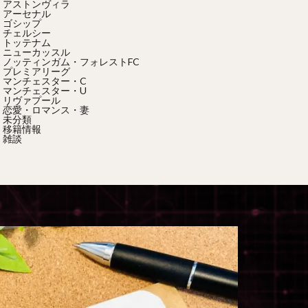
アストンヴィラ
アーセナル
ゴシップ
チェルシー
トッテナム
ニューカッスル
ノッティンガム・フォレストFC
プレミアリーグ
マンチェスター・C
マンチェスター・U
リヴァプール
恋愛・ロマンス・妻
未分類
移籍情報
雑談