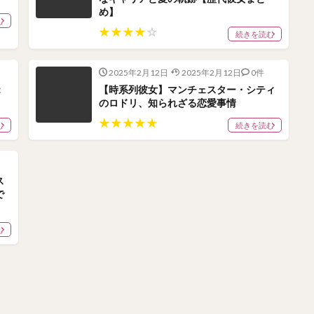
め】
む
★
★
★
★
☆
続きを読む
2025年2月12日
2025年2月12日
0件
：
【時系列彼女】マンチェスター・シティ
のロドリ、知られざる恋愛事情
★
★
★
★
★
む
続きを読む
ス
で
む