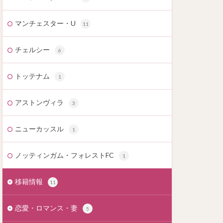
マンチェスター・U
11
チェルシー
6
トッテナム
1
アストンヴィラ
3
ニューカッスル
1
ノッティンガム・フォレストFC
1
移籍情報
11
恋愛・ロマンス・妻
5