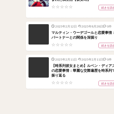
☆
☆
☆
☆
☆
続きを読
2025年2月12日
2025年8月28日
0件
マルティン・ウーデゴールと恋愛事情
パートナーとの関係を深掘り
☆
☆
☆
☆
☆
続きを読
2025年2月11日
2025年2月11日
0件
【時系列彼女まとめ】ルベン・ディア
の恋愛事情：華麗な交際遍歴を時系列
振り返る
☆
☆
☆
☆
☆
続きを読