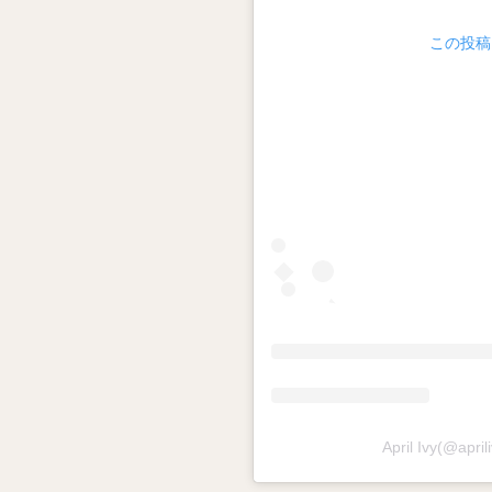
この投稿を
April Ivy(@a