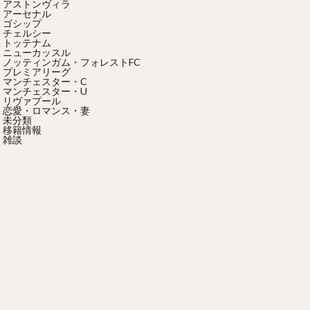
アストンヴィラ
アーセナル
ゴシップ
チェルシー
トッテナム
ニューカッスル
ノッティンガム・フォレストFC
プレミアリーグ
マンチェスター・C
マンチェスター・U
リヴァプール
恋愛・ロマンス・妻
未分類
移籍情報
雑談