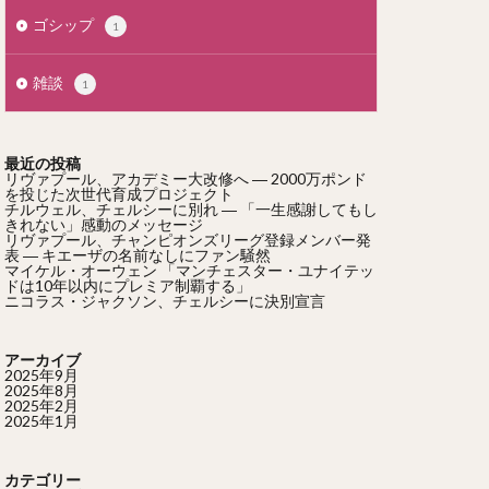
ゴシップ
1
雑談
1
最近の投稿
リヴァプール、アカデミー大改修へ ― 2000万ポンド
を投じた次世代育成プロジェクト
チルウェル、チェルシーに別れ ― 「一生感謝してもし
きれない」感動のメッセージ
リヴァプール、チャンピオンズリーグ登録メンバー発
表 ― キエーザの名前なしにファン騒然
マイケル・オーウェン 「マンチェスター・ユナイテッ
ドは10年以内にプレミア制覇する」
ニコラス・ジャクソン、チェルシーに決別宣言
アーカイブ
2025年9月
2025年8月
2025年2月
2025年1月
カテゴリー