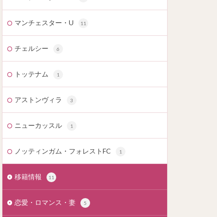
マンチェスター・U
11
チェルシー
6
トッテナム
1
アストンヴィラ
3
ニューカッスル
1
ノッティンガム・フォレストFC
1
移籍情報
11
恋愛・ロマンス・妻
5